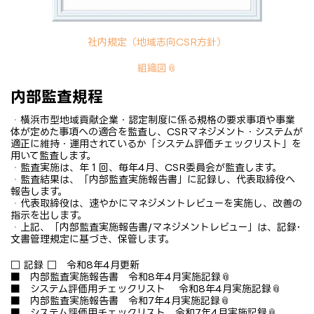
社内規定（地域志向CSR方針）
組織図
内部監査規程
・
横浜市型地域貢献企業・認定制度に係る規格の要求事項や事業
体が定めた事項への適合を監査し、CSRマネジメント・システムが
適正に維持・運用されているか「システム評価チェックリスト」を
用いて監査します。
・
監査実施は、年１回、毎年4月、CSR委員会が監査します。
・
監査結果は、「内部監査実施報告書」に記録し、代表取締役へ
報告します。
・
代表取締役は、速やかにマネジメントレビューを実施し、改善の
指示を出します。
・
上記、「内部監査実施報告書/マネジメントレビュー」は、記録･
文書管理規定に基づき、保管します。
□ 記録 □
令和8年4月更新
■
内部監査実施報告書 令和8年4月実施記録
■
システム評価用チェックリスト 令和8年4月実施記録
■
内部監査実施報告書 令和7年4月実施記録
■
システム評価用チェックリスト 令和7年4月実施記録