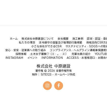
ホーム
株式会社中原建設について
会社概要
施工事例
認定・認証・登
私たちの理念
法令順守の宣誓及び倫理的行動規範
地域志向CSR方
小さな会社ができるCSR
サステナビリティ・SDGSへの取
安心・安全・従業員への取り組み
コンプライアンス・ヘルプライン通報者保護規
採用情報
土木女子募集♡（ミ・。・ミ）
先輩社員の紹介
YOUTUB
INSTAGRAM
イベント
INFORMATION
ACCESS・お客様窓口・お問合
株式会社 中原建設
著作権 © 2026 全著作権所有
制作：
SITE123
-
ホームページ作成