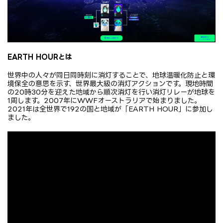
EARTH HOURとは
世界中の人々が同日同時刻に消灯することで、地球温暖化防止と環
境保全の意思を示す、世界最大級の消灯アクションです。現地時間
の20時30分を迎えた地域から順次消灯を行い消灯リレーが地球を
1周します。2007年にWWFオーストラリアで始まりました。
2021年は全世界で192の国と地域が「EARTH HOUR」に参加し
ました。