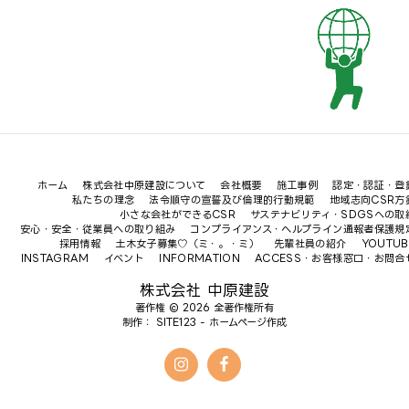
ホーム
株式会社中原建設について
会社概要
施工事例
認定・認証・登
私たちの理念
法令順守の宣誓及び倫理的行動規範
地域志向CSR方
小さな会社ができるCSR
サステナビリティ・SDGSへの取
安心・安全・従業員への取り組み
コンプライアンス・ヘルプライン通報者保護規
採用情報
土木女子募集♡（ミ・。・ミ）
先輩社員の紹介
YOUTUB
INSTAGRAM
イベント
INFORMATION
ACCESS・お客様窓口・お問合
株式会社 中原建設
著作権 © 2026 全著作権所有
制作：
SITE123
-
ホームページ作成